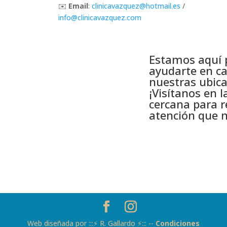
✉️
Email
:
clinicavazquez
@hotmail
.es
/
info
@clinicavazquez
.com
Estamos aquí 
ayudarte en c
nuestras ubica
¡Visítanos en l
cercana para re
atención que n
Web diseñada por :::⚡ R. Gallardo ⚡::: --
Condiciones