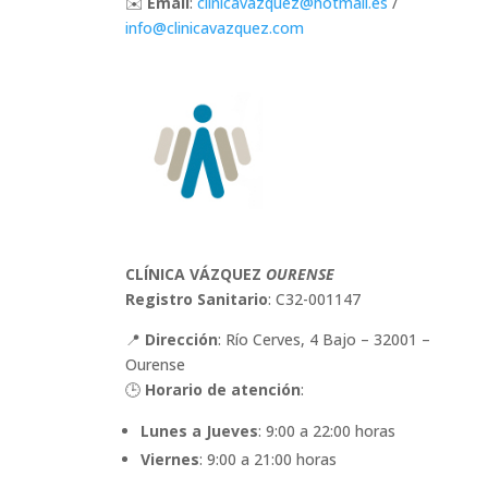
✉️
Email
:
clinicavazquez
@hotmail
.es
/
info
@clinicavazquez
.com
CLÍNICA VÁZQUEZ
OURENSE
Registro Sanitario
: C32-001147
📍
Dirección
: Río Cerves, 4 Bajo – 32001 –
Ourense
🕒
Horario de atención
:
Lunes a Jueves
: 9:00 a 22:00 horas
Viernes
: 9:00 a 21:00 horas