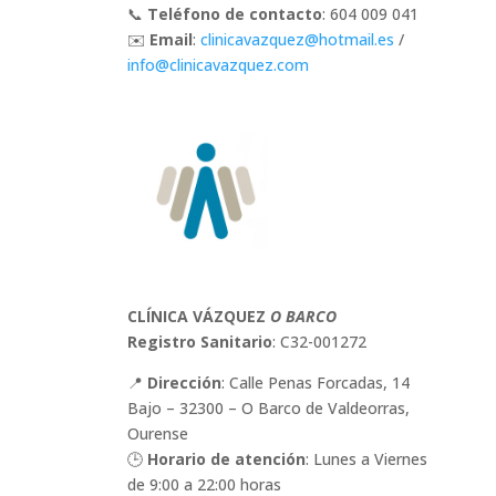
📞
Teléfono de contacto
: 604 009 041
✉️
Email
:
clinicavazquez
@hotmail
.es
/
info
@clinicavazquez
.com
CLÍNICA VÁZQUEZ
O BARCO
Registro Sanitario
: C32-001272
📍
Dirección
: Calle Penas Forcadas, 14
Bajo – 32300 – O Barco de Valdeorras,
Ourense
🕒
Horario de atención
: Lunes a Viernes
de 9:00 a 22:00 horas