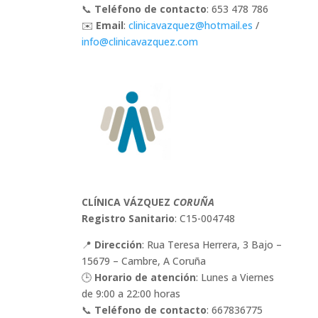
📞
Teléfono de contacto
: 653 478 786
✉️
Email
:
clinicavazquez
@hotmail
.es
/
info
@clinicavazquez
.com
CLÍNICA VÁZQUEZ
CORUÑA
Registro Sanitario
: C15-004748
📍
Dirección
: Rua Teresa Herrera, 3 Bajo –
15679 – Cambre, A Coruña
🕒
Horario de atención
: Lunes a Viernes
de 9:00 a 22:00 horas
📞
Teléfono de contacto
: 667836775